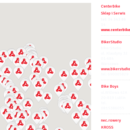
Centerbike
Sklep i Serwis
tel: 34 343 86
14
www.centerbike
BikerStudio
bikerStudio
ul. Klaudyny 32
01-684
Warszawa
www.bikerstudio
tel: 690005829
Bike Boys
ul.Willowa 42A
20-819 Lublin
tel.
0815386055
nec.rowery
KROSS