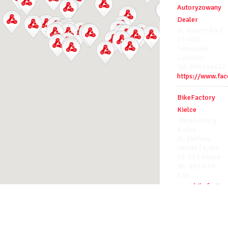
Autoryzowany
Dealer
ul. Kopernika 2
22-600
Tomaszów
Lubelski
Tel: 696544447
https://www.fa
BikeFactory
Kielce
BikeFactory
Kielce
ul. Stefana
Okrzei 26/M2
25-525 Kielce
tel. 881-675-
536
www.bikefactory
FigielSport
ul.